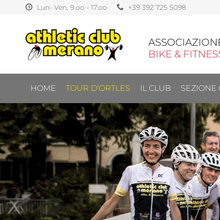
Lun- Ven, 9.oo - 17.oo
+39 392 725 5098
ASSOCIAZIONE
BIKE & FITNES
HOME
TOUR D'ORTLES
IL CLUB
SEZIONE 