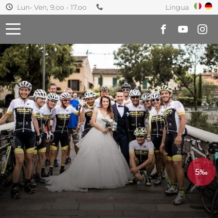
Lingua
Lun- Ven, 9.oo - 17.oo
5‰