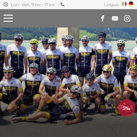
Lingua
Lun- Ven, 9.oo - 17.oo
5‰