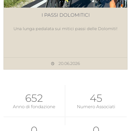
I PASSI DOLOMITICI
Una lunga pedalata sui mitici passi delle Dolomiti!
20.06.2026
1458
156
Anno di fondazione
Numero Associati
47
38