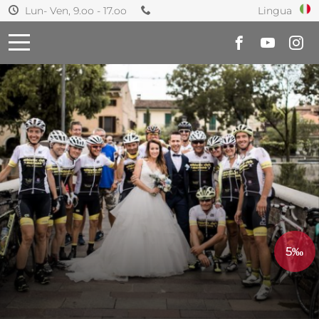
Lingua
Lun- Ven, 9.oo - 17.oo
5‰