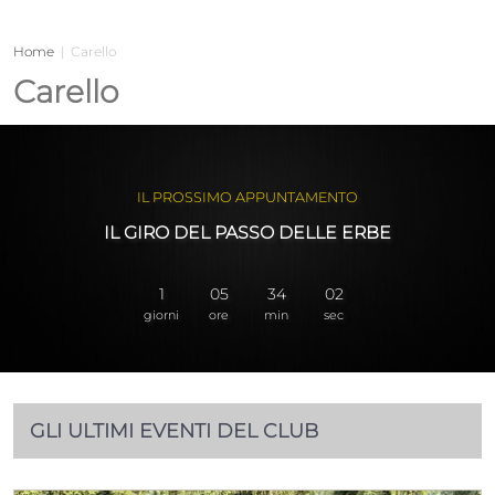
Home
|
Carello
Carello
IL PROSSIMO APPUNTAMENTO
IL GIRO DEL PASSO DELLE ERBE
1
05
34
01
giorni
ore
min
sec
GLI ULTIMI EVENTI DEL CLUB