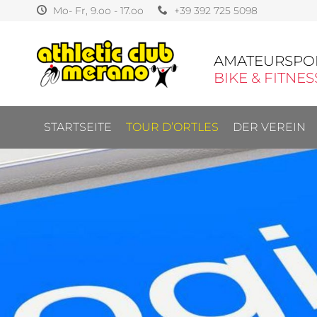
Mo- Fr, 9.oo - 17.oo
+39 392 725 5098
AMATEURSPO
BIKE & FITNES
STARTSEITE
TOUR D’ORTLES
DER VEREIN