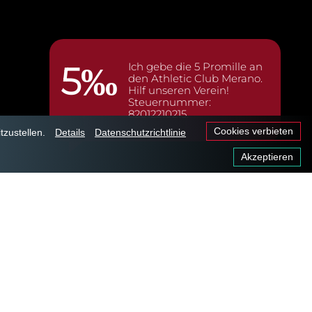
5‰
Ich gebe die 5 Promille an
den Athletic Club Merano.
Hilf unseren Verein!
Steuernummer:
82012210215.
Cookies verbieten
tzustellen.
Details
Datenschutzrichtlinie
Akzeptieren