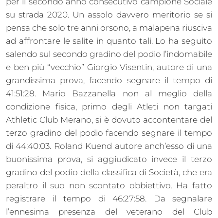
per il secondo anno consecutivo campione Sociale
su strada 2020. Un assolo davvero meritorio se si
pensa che solo tre anni orsono, a malapena riusciva
ad affrontare le salite in quanto tali. Lo ha seguito
salendo sul secondo gradino del podio l’indomabile
e ben più “vecchio” Giorgio Visentin, autore di una
grandissima prova, facendo segnare il tempo di
41:51:28. Mario Bazzanella non al meglio della
condizione fisica, primo degli Atleti non targati
Athletic Club Merano, si è dovuto accontentare del
terzo gradino del podio facendo segnare il tempo
di 44:40:03. Roland Kuend autore anch’esso di una
buonissima prova, si aggiudicato invece il terzo
gradino del podio della classifica di Società, che era
peraltro il suo non scontato obbiettivo. Ha fatto
registrare il tempo di 46:27:58. Da segnalare
l’ennesima presenza del veterano del Club