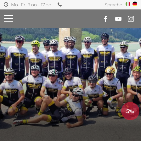
Sprache
Mo- Fr, 9.oo - 17.oo
5‰
n