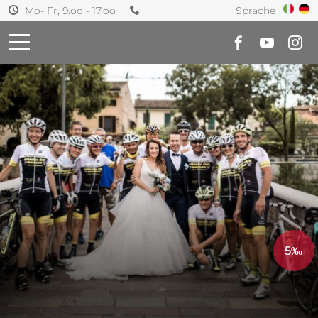
Sprache
Mo- Fr, 9.oo - 17.oo
5‰
n