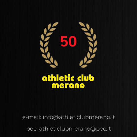
e-mail:
info@
athleticlubmerano.
it
pec:
athleticlubmerano@pec.it