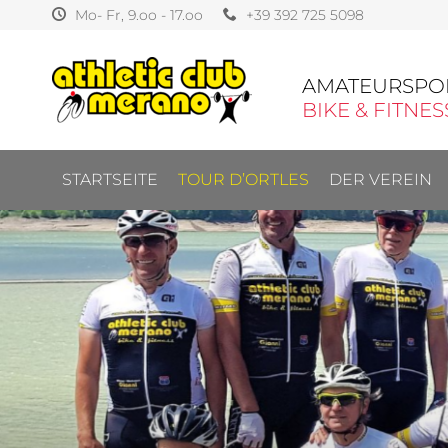
Mo- Fr, 9.oo - 17.oo
+39 392 725 5098
AMATEURSPO
BIKE & FITNES
STARTSEITE
TOUR D’ORTLES
DER VEREIN