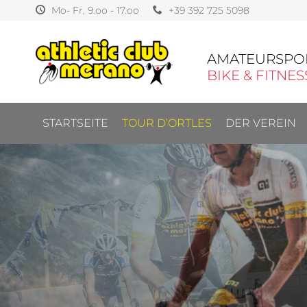
Mo- Fr, 9.oo - 17.oo
+39 392 725 5098
AMATEURSPO
BIKE & FITNES
STARTSEITE
TOUR D’ORTLES
DER VEREIN