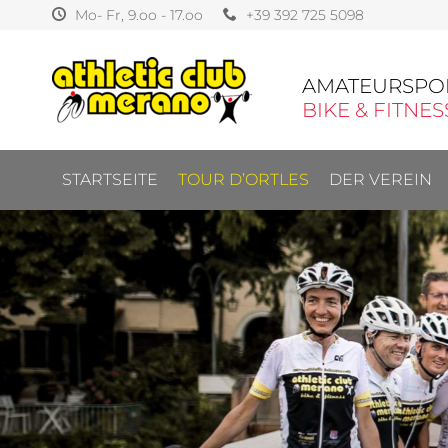
Mo- Fr, 9.oo - 17.oo
+39 392 725 5098
AMATEURSPO
BIKE & FITNES
STARTSEITE
TOUR D’ORTLES
DER VEREIN