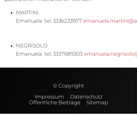
MARTINI
Emanuela tel. 3336233977
emanuela.martini@al
NEGRISOLO
Emanuela tel. 3337689303
emanuela.negrisol
© Copyright
Impressum
Datenschutz
Öffentliche Beiträge
Sitemap