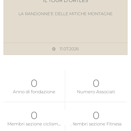
IL TOUR D'ORTLES
LA RANDONNE'E DELLE MITICHE MONTAGNE
11.07.2026
835
70
Anno di fondazione
Numero Associati
10
0
Membri sezione ciclismo
Membri sezione Fitness