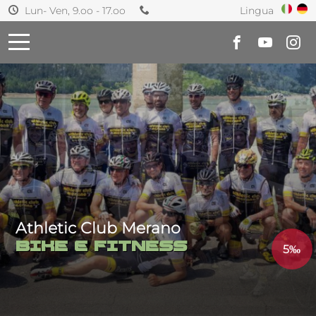
Lingua
Lun- Ven, 9.oo - 17.oo
Athletic Club Merano
BIKE e FITNESS
5‰